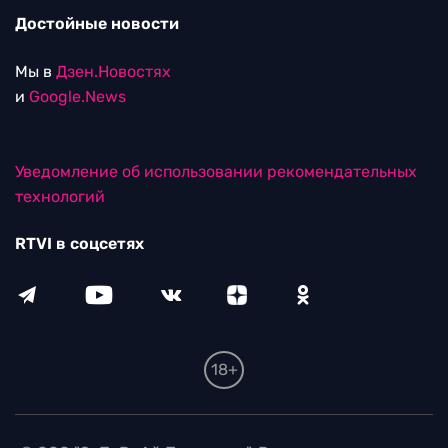
Достойные новости
Мы в
Дзен.Новостях
и
Google.News
Уведомление об использовании рекомендательных
технологий
RTVI в соцсетях
18+