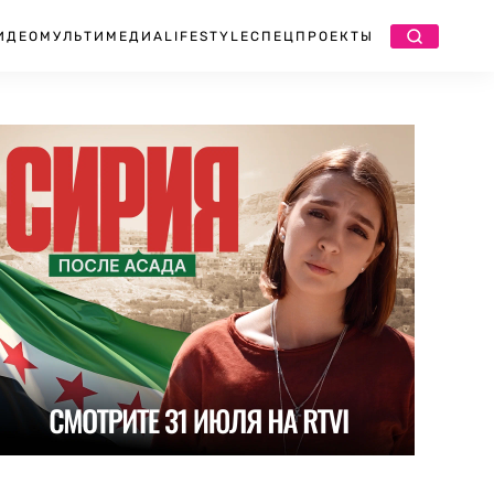
ИДЕО
МУЛЬТИМЕДИА
LIFESTYLE
СПЕЦПРОЕКТЫ