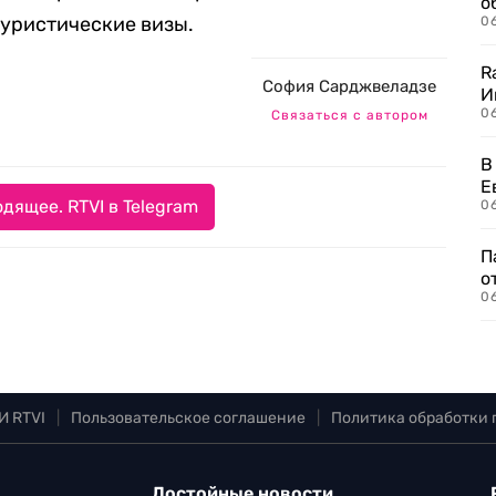
о
туристические визы.
06
R
София Сарджвеладзе
И
0
Связаться с автором
В
Е
дящее. RTVI в Telegram
06
П
о
06
И RTVI
|
Пользовательское соглашение
|
Политика обработки
Достойные новости