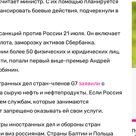
считает министр. С их помощью планируется
ансировать боевые действия, подчеркнули в
санкций против России 21 июля. Он включает
лота, заморозку активов Сбербанка,
ии более 50 физических и юридических лиц.
сти, попали первый вице-премьер Андрей
обянин.
транных дел стран-членов G7
заявили
о
на сырую нефть и нефтепродукты. Если Россия
сем службам, которые занимаются
т запрещено оказывать ей свои услуги.
стры иностранных дел и обороны стран
П
и виз россиянам. Страны Балтии и Польша