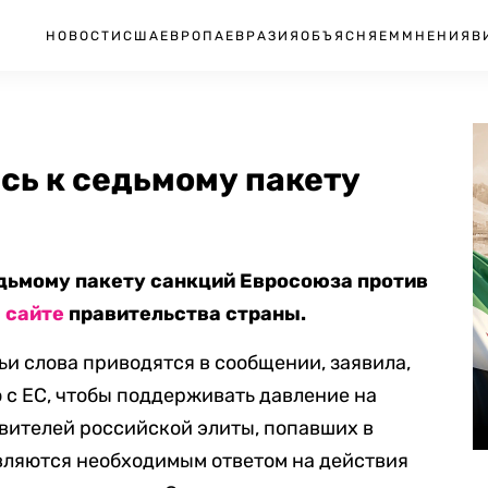
НОВОСТИ
США
ЕВРОПА
ЕВРАЗИЯ
ОБЪЯСНЯЕМ
МНЕНИЯ
В
сь к седьмому пакету
дьмому пакету санкций Евросоюза против
а
сайте
правительства страны.
ьи слова приводятся в сообщении, заявила,
 с ЕС, чтобы поддерживать давление на
вителей российской элиты, попавших в
вляются необходимым ответом на действия