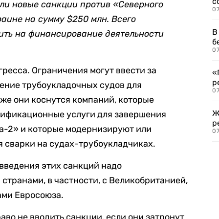
с
шли новые санкции против «Северного
07
аине на сумму $250 млн. Всего
В
ить на финансирование деятельности
б
07
гресса. Ограничения могут ввести за
«
р
ение трубоукладочных судов для
07
кже они коснутся компаний, которые
Ж
тификационные услуги для завершения
р
ка-2» и которые модернизируют или
07
 сварки на судах-трубоукладчиках.
 введения этих санкций надо
 странами, в частности, с Великобританией,
ами Евросоюза.
аво не вводить санкции, если они затронут