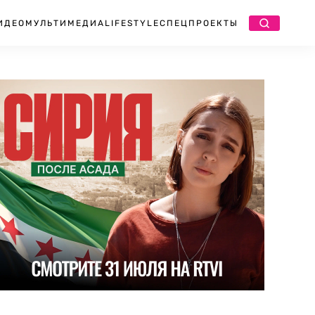
ИДЕО
МУЛЬТИМЕДИА
LIFESTYLE
СПЕЦПРОЕКТЫ