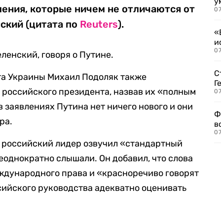
у
ения, которые ничем не отличаются от
07
ский (цитата по
Reuters
).
«
и
0
еленский, говоря о Путине.
С
та Украины Михаил Подоляк также
Г
российского президента, назвав их «полным
07
 заявлениях Путина нет ничего нового и они
Ф
ра.
в
07
о российский лидер озвучил «стандартный
еоднократно слышали. Он добавил, что слова
ждународного права и «красноречиво говорят
сийского руководства адекватно оценивать