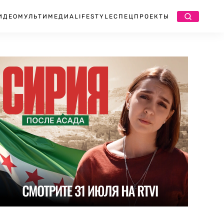
ИДЕО
МУЛЬТИМЕДИА
LIFESTYLE
СПЕЦПРОЕКТЫ