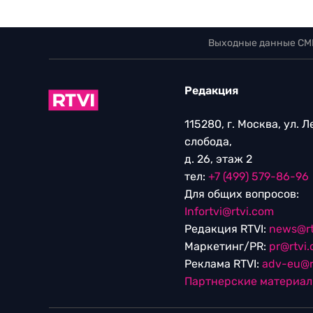
Выходные данные СМ
Редакция
115280, г. Москва, ул. 
слобода,
д. 26, этаж 2
тел:
+7 (499) 579-86-96
Для общих вопросов:
Infortvi@rtvi.com
Редакция RTVI:
news@rt
Маркетинг/PR:
pr@rtvi
Реклама RTVI:
adv-eu@r
Партнерские материа