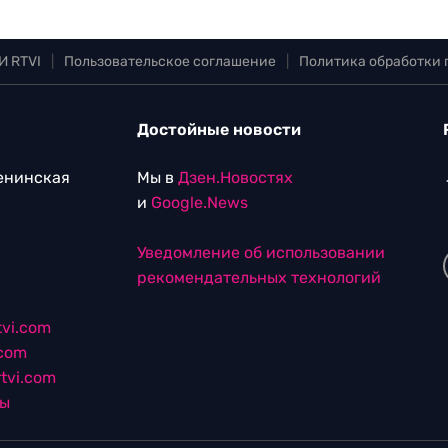
И RTVI
|
Пользовательское соглашение
|
Политика обработки
Достойные новости
Ленинская
Мы в
Дзен.Новостях
и
Google.News
Уведомление об использовании
рекомендательных технологий
vi.com
.com
tvi.com
лы