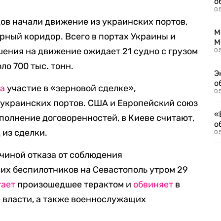
о
0
дов начали движение из украинских портов,
М
арный коридор. Всего в портах Украины и
М
ения на движение ожидает 21 судно с грузом
05
о 700 тыс. тонн.
Э
о
ла
участие в «зерновой сделке»,
05
 украинских портов. США и Европейский союз
«
полнение договоренностей, в Киеве считают,
о
 из сделки.
05
чиной отказа от соблюдения
их беспилотников на Севастополь утром 29
тает
произошедшее терактом и
обвиняет
в
 власти, а также военнослужащих