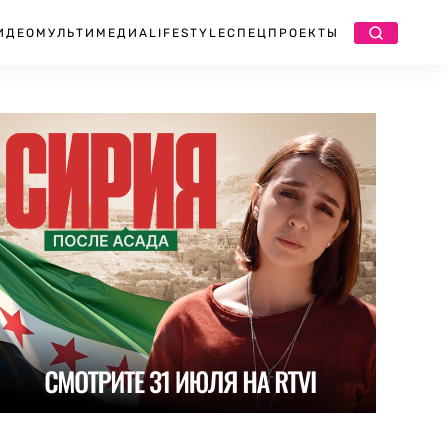
ИДЕО
МУЛЬТИМЕДИА
LIFESTYLE
СПЕЦПРОЕКТЫ