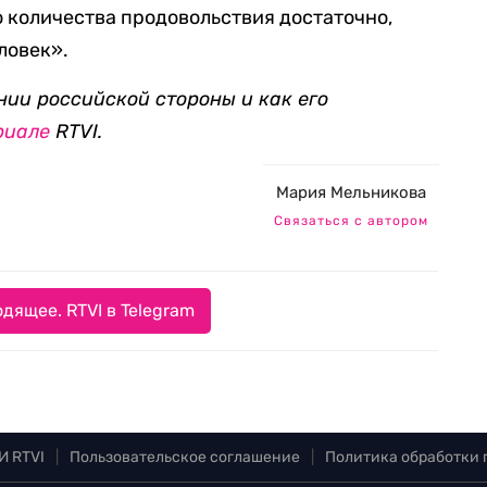
го количества продовольствия достаточно,
ловек».
нии российской стороны и как его
риале
RTVI.
Мария Мельникова
Связаться с автором
дящее. RTVI в Telegram
И RTVI
|
Пользовательское соглашение
|
Политика обработки