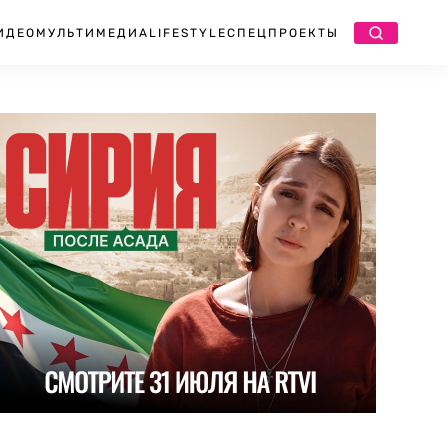
ИДЕО
МУЛЬТИМЕДИА
LIFESTYLE
СПЕЦПРОЕКТЫ