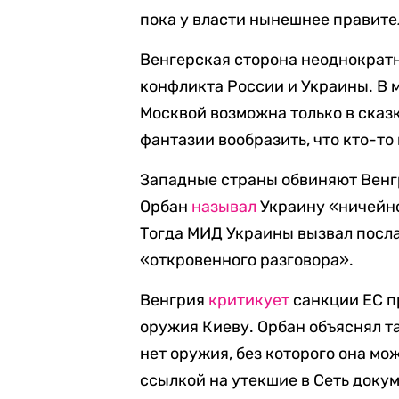
пока у власти нынешнее правител
Венгерская сторона неоднократ
конфликта России и Украины. В 
Москвой возможна только в сказк
фантазии вообразить, что кто-т
Западные страны обвиняют Венг
Орбан
называл
Украину «ничейно
Тогда МИД Украины вызвал посла
«откровенного разговора».
Венгрия
критикует
санкции ЕС п
оружия Киеву. Орбан объяснял т
нет оружия, без которого она може
ссылкой на утекшие в Сеть доку