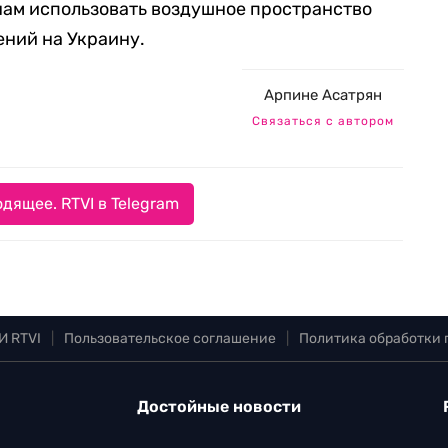
нам использовать воздушное пространство
ений на Украину.
Арпине Асатрян
Связаться с автором
дящее. RTVI в Telegram
И RTVI
|
Пользовательское соглашение
|
Политика обработки
Достойные новости