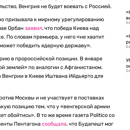
ьство, Венгрия не будет воевать с Россией.
«
в
но призывала к мирному урегулированию
06
мае Орбан
заявил
, что победа Киева над
«
е. По словам премьера, у него «не хватит
р
о может победить ядерную державу».
06
рию в пророссийской позиции. В январе
У
о
й землей» по аналогии с Афганистаном.
06
 Венгрии в Киеве Иштвана Ийдьярто для
ротив Москвы и не участвует в поставках
акую позицию тем, что у «венгерской армии
т обойтись». В то же время газета Politico со
менты Пентагона
сообщала
, что Будапешт мог