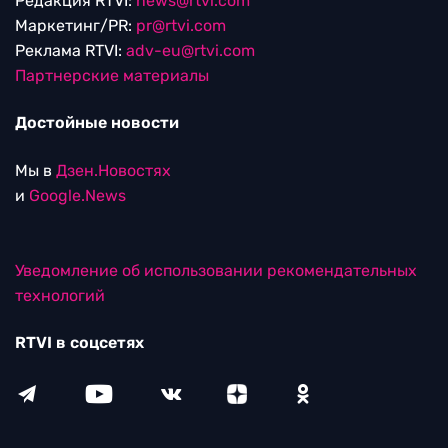
Редакция RTVI:
news@rtvi.com
Маркетинг/PR:
pr@rtvi.com
Реклама RTVI:
adv-eu@rtvi.com
Партнерские материалы
Достойные новости
Мы в
Дзен.Новостях
и
Google.News
Уведомление об использовании рекомендательных
технологий
RTVI в соцсетях