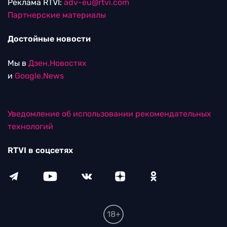
Реклама RTVI:
adv-eu@rtvi.com
Партнерские материалы
Достойные новости
Мы в
Дзен.Новостях
и
Google.News
Уведомление об использовании рекомендательных
технологий
RTVI в соцсетях
18+