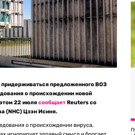
ь придерживаться предложенного ВОЗ
едования о происхождении новой
 этом 22 июля
сообщает
Reuters со
а (NHC) Цзэн Исиня.
ледования о происхождении вируса,
П
тах игнорирует здравый смысл и бросает