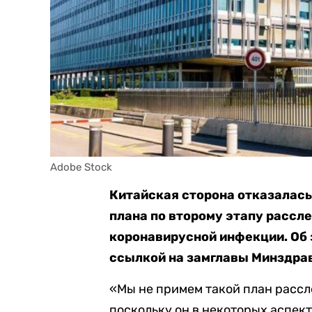
Adobe Stock
Китайская сторона отказалас
плана по второму этапу рассл
коронавирусной инфекции. Об
ссылкой на замглавы Минздрав
«Мы не примем такой план расс
поскольку он в некоторых аспек