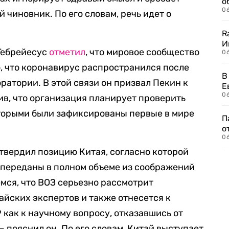
о
06
 чиновник. По его словам, речь идет о
R
И
Гебрейесус
отметил
, что мировое сообщество
0
, что коронавирус распространился после
В
ратории. В этой связи он призвал Пекин к
Е
06
ив, что организация планирует проверить
оторыми были зафиксированы первые в мире
П
о
06
дтвердил позицию Китая, согласно которой
 переданы в полном объеме из соображений
мся, что ВОЗ серьезно рассмотрит
йских экспертов и также отнесется к
как к научному вопросу, отказавшись от
 пояснил он. По его словам, Китай выступает