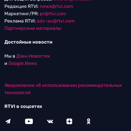
Редакция RTVI:
news@rtvi.com
Маркетинг/PR:
pr@rtvi.com
Реклама RTVI:
adv-eu@rtvi.com
Партнерские материалы
Достойные новости
Мы в
Дзен.Новостях
и
Google.News
Уведомление об использовании рекомендательных
технологий
RTVI в соцсетях