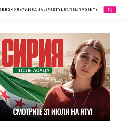
ИДЕО
МУЛЬТИМЕДИА
LIFESTYLE
СПЕЦПРОЕКТЫ