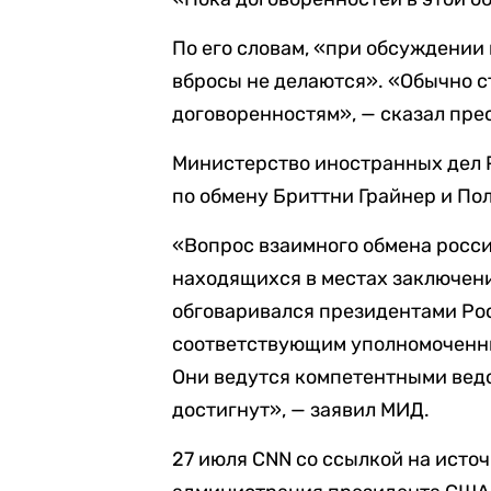
По его словам, «при обсуждени
вбросы не делаются». «Обычно с
договоренностям», — сказал пре
Министерство иностранных дел
по обмену Бриттни Грайнер и Пол
«Вопрос взаимного обмена росс
находящихся в местах заключени
обговаривался президентами Ро
соответствующим уполномоченны
Они ведутся компетентными ведо
достигнут», — заявил МИД.
27 июля CNN со ссылкой на источ