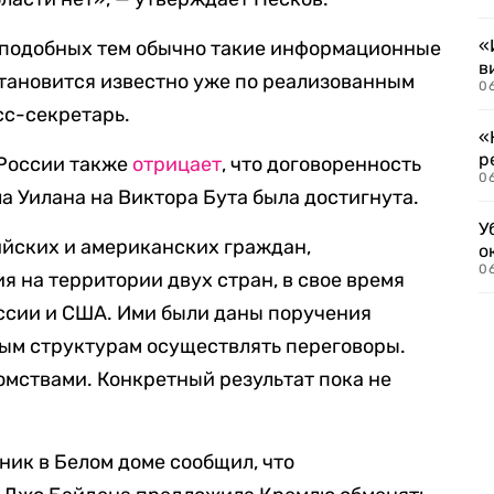
«
и подобных тем обычно такие информационные
в
тановится известно уже по реализованным
06
сс-секретарь.
«
р
 России также
отрицает
, что договоренность
06
а Уилана на Виктора Бута была достигнута.
У
ийских и американских граждан,
о
06
я на территории двух стран, в свое время
ссии и США. Ими были даны поручения
м структурам осуществлять переговоры.
мствами. Конкретный результат пока не
ник в Белом доме сообщил, что