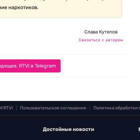
ние наркотиков.
Слава Кутепов
Связаться с автором
дящее. RTVI в Telegram
И RTVI
|
Пользовательское соглашение
|
Политика обработки
Достойные новости