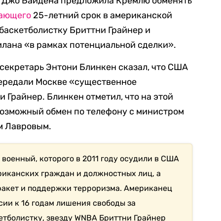
 Джо Байдена предложила Кремлю обменять
ающего
25-летний срок в американской
 баскетболистку Бриттни Грайнер и
лана «в рамках потенциальной сделки».
ссекретарь Энтони Блинкен сказал, что США
передали Москве «существенное
 Грайнер. Блинкен отметил, что на этой
возможный обмен по телефону с министром
м Лавровым.
военный, которого в 2011 году осудили в США
ериканских граждан и должностных лиц, а
ракет и поддержки терроризма. Американец
сии к 16 годам лишения свободы за
етболистку, звезду WNBA Бриттни Грайнер