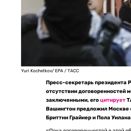
Yuri Kochetkov/ EPA / ТАСС
Пресс-секретарь президента Р
отсутствии договоренностей 
заключенными, его
цитирует
Т
Вашингтон предложил Москве
Бриттни Грайнер и Пола Уилана
«Пока договоренностей в этой об