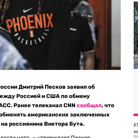
оссии Дмитрий Песков заявил об
между Россией и США по обмену
АСС. Ранее телеканал CNN
сообщал
, что
 обменять американских заключенных
 на россиянина Виктора Бута.
F
н
ласти нет», — утверждает Песков.
06