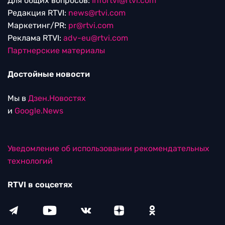
Для общих вопросов:
Infortvi@rtvi.com
Редакция RTVI:
news@rtvi.com
Маркетинг/PR:
pr@rtvi.com
Реклама RTVI:
adv-eu@rtvi.com
Партнерские материалы
Достойные новости
Мы в
Дзен.Новостях
и
Google.News
Уведомление об использовании рекомендательных
технологий
RTVI в соцсетях