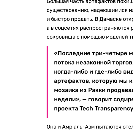
Большая часть артефактов похищ
существованию, надеющимися н
и быстро продать. В Дамаске от
а в соцсетях распространяются 
сокровища с помощью моделей т
«Последние три-четыре м
потока незаконной торгов
когда-либо и где-либо ви
артефактов, которую мы к
мозаика из Ракки продавал
недели», — говорит содир
проекта Tech Transparency
Она и Амр аль-Азм пытаются отс