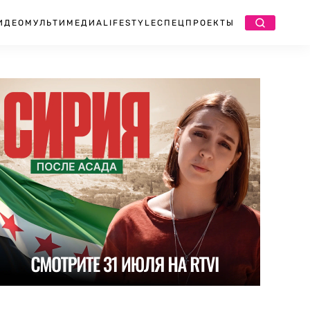
ИДЕО
МУЛЬТИМЕДИА
LIFESTYLE
СПЕЦПРОЕКТЫ