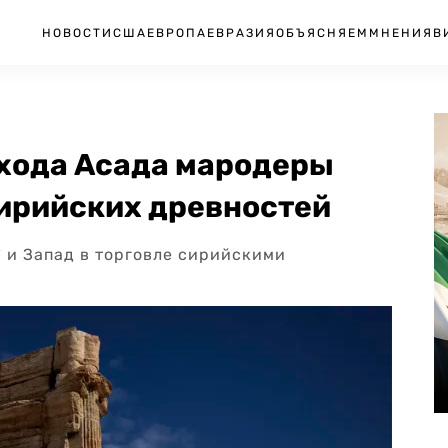
НОВОСТИ
США
ЕВРОПА
ЕВРАЗИЯ
ОБЪЯСНЯЕМ
МНЕНИЯ
В
ухода Асада мародеры
ирийских древностей
 и Запад в торговле сирийскими