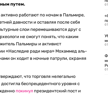
п
пным путем.
07
 активно работают по ночам в Пальмире,
«
п
тней давности и оставляя после себя
07
ультурные слои перемешиваются друг с
У
рхеологи не смогут понять, что каким
м
 житель Пальмиры и активист
07
ии «Наследие ради мира» Мохаммед аль-
Ф
нами он ходит в ночные патрули, охраняя
м
Р
07
верждают, что торговля нелегально
 достигла беспрецедентного уровня с
ужденно
покинул
президентский пост и