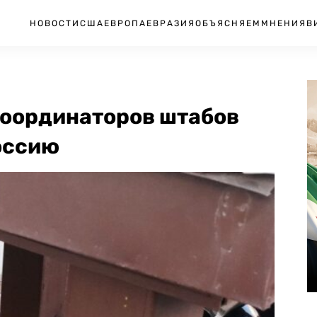
НОВОСТИ
США
ЕВРОПА
ЕВРАЗИЯ
ОБЪЯСНЯЕМ
МНЕНИЯ
В
координаторов штабов
оссию