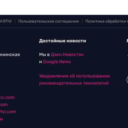
И RTVI
|
Пользовательское соглашение
|
Политика обработки
Достойные новости
Ленинская
Мы в
Дзен.Новостях
и
Google.News
Уведомление об использовании
рекомендательных технологий
vi.com
.com
tvi.com
лы