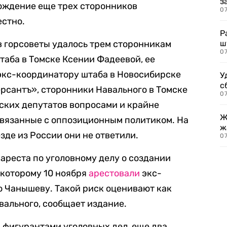
з
ождение еще трех сторонников
07
естно.
Р
 в горсоветы удалось трем сторонникам
ш
07
таба в Томске Ксении Фадеевой, ее
экс-координатору штаба в Новосибирске
У
с
рсантъ», сторонники Навального в Томске
07
ских депутатов вопросами и крайне
Ж
связанные с оппозиционным политиком. На
ж
зде из России они не ответили.
0
 ареста по уголовному делу о создании
 которому 10 ноября
арестовали
экс-
ю Чанышеву. Такой риск оценивают как
вального, сообщает издание.
 фигурантами уголовных дел, еще два