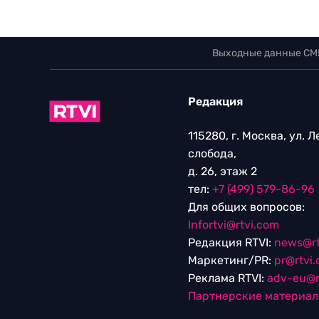
Выходные данные СМ
Редакция
115280, г. Москва, ул. 
слобода,
д. 26, этаж 2
тел:
+7 (499) 579-86-96
Для общих вопросов:
Infortvi@rtvi.com
Редакция RTVI:
news@rt
Маркетинг/PR:
pr@rtvi
Реклама RTVI:
adv-eu@r
Партнерские материа