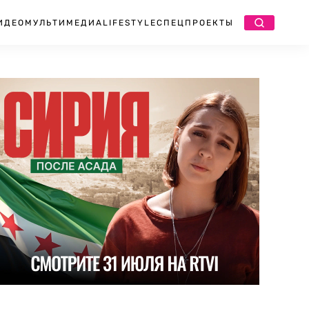
ИДЕО
МУЛЬТИМЕДИА
LIFESTYLE
СПЕЦПРОЕКТЫ