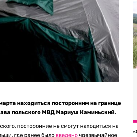
 марта находиться посторонним на границе
лава польского МВД Мариуш Каминьский.
кого, посторонние не смогут находиться на
«
льши, где ранее было
введено
чрезвычайное