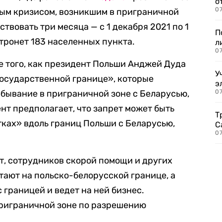
о
07
ным кризисом, возникшим в приграничной
ствовать три месяца — с 1 декабря 2021 по 1
П
атронет 183 населенных пункта.
л
07
 того, как президент Польши Анджей Дуда
У
государственной границе», которые
э
ебывание в приграничной зоне с Беларусью,
07
нт предполагает, что запрет может быть
Т
тках» вдоль границ Польши с Беларусью,
С
07
т, сотрудников скорой помощи и других
тают на польско-белорусской границе, а
с границей и ведет на ней бизнес.
приграничной зоне по разрешению