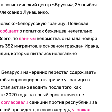
 в логистический центр «Брузги», 26 ноября
Александр Лукашенко.
польско-белорусскую границу. Польская
сообщает
о попытках беженцев нелегально
Всего, по
данным
ведомства, с начала ноября
ь 352 мигрантов, в основном граждан Ирака,
ндии, которые пытались нелегально
т Беларуси намеренно перестал сдерживать
чтобы спровоцировать кризис у границы в
стал активно вводить после того, как
е 2020 года на новый срок в качестве
е
согласовали
санкции против республики за
ский президент, в свою очередь,
угрожал