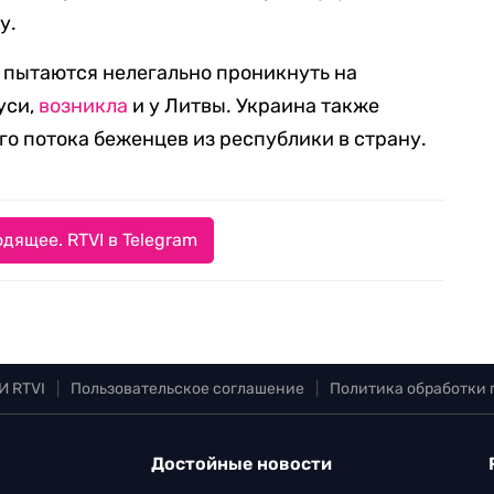
у.
 пытаются нелегально проникнуть на
уси,
возникла
и у Литвы. Украина также
о потока беженцев из республики в страну.
дящее. RTVI в Telegram
И RTVI
|
Пользовательское соглашение
|
Политика обработки
Достойные новости