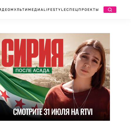
ИДЕО
МУЛЬТИМЕДИА
LIFESTYLE
СПЕЦПРОЕКТЫ