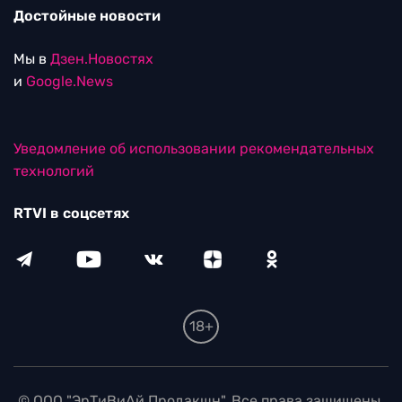
Достойные новости
Мы в
Дзен.Новостях
и
Google.News
Уведомление об использовании рекомендательных
технологий
RTVI в соцсетях
18+
© ООО "ЭрТиВиАй Продакшн". Все права защищены.