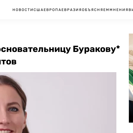
НОВОСТИ
США
ЕВРОПА
ЕВРАЗИЯ
ОБЪЯСНЯЕМ
МНЕНИЯ
В
 основательницу Буракову*
нтов