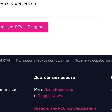
естр иноагентов
дящее. RTVI в Telegram
И RTVI
|
Пользовательское соглашение
|
Политика обработки
Достойные новости
Ленинская
Мы в
Дзен.Новостях
и
Google.News
Уведомление об использовании