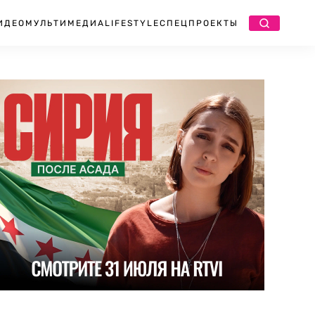
ИДЕО
МУЛЬТИМЕДИА
LIFESTYLE
СПЕЦПРОЕКТЫ