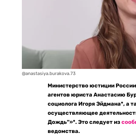
@anastasiya.burakova.73
Министерство юстиции России 
агентов юриста Анастасию Бур
социолога Игоря Эйдмана*, а т
осуществляющее деятельность
Дождь“»*.
Это следует из
сооб
ведомства.