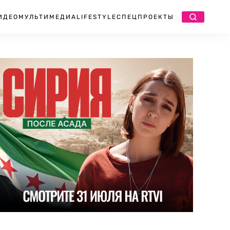
ИДЕО
МУЛЬТИМЕДИА
LIFESTYLE
СПЕЦПРОЕКТЫ