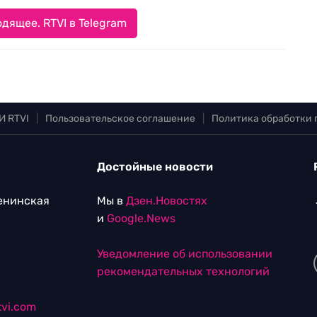
дящее. RTVI в Telegram
И RTVI
|
Пользовательское соглашение
|
Политика обработки
Достойные новости
Ленинская
Мы в
Дзен.Новостях
и
Google.News
Уведомление об использовании
рекомендательных технологий
vi.com