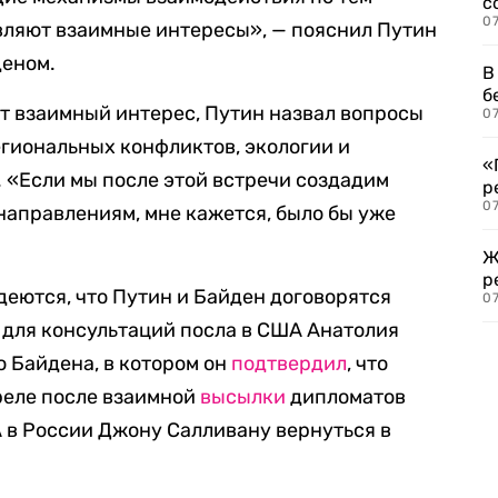
с
07
вляют взаимные интересы», — пояснил Путин
деном.
В
б
т взаимный интерес, Путин назвал вопросы
07
егиональных конфликтов, экологии и
«
 «Если мы после этой встречи создадим
р
07
направлениям, мне кажется, было бы уже
Ж
р
деются, что Путин и Байден договорятся
07
для консультаций посла в США Анатолия
ю Байдена, в котором он
подтвердил
, что
реле после взаимной
высылки
дипломатов
 в России Джону Салливану вернуться в