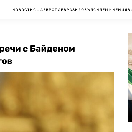
НОВОСТИ
США
ЕВРОПА
ЕВРАЗИЯ
ОБЪЯСНЯЕМ
МНЕНИЯ
В
речи с Байденом
тов