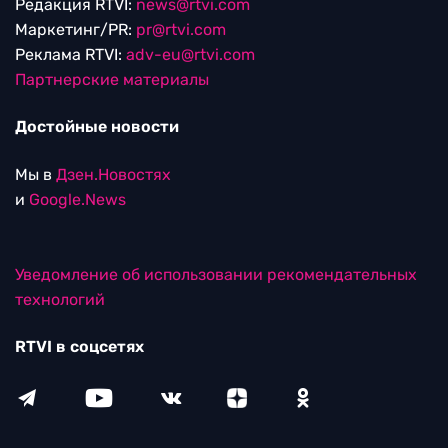
Редакция RTVI:
news@rtvi.com
Маркетинг/PR:
pr@rtvi.com
Реклама RTVI:
adv-eu@rtvi.com
Партнерские материалы
Достойные новости
Мы в
Дзен.Новостях
и
Google.News
Уведомление об использовании рекомендательных
технологий
RTVI в соцсетях