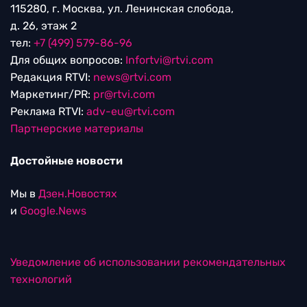
115280, г. Москва, ул. Ленинская слобода,
д. 26, этаж 2
тел:
+7 (499) 579-86-96
Для общих вопросов:
Infortvi@rtvi.com
Редакция RTVI:
news@rtvi.com
Маркетинг/PR:
pr@rtvi.com
Реклама RTVI:
adv-eu@rtvi.com
Партнерские материалы
Достойные новости
Мы в
Дзен.Новостях
и
Google.News
Уведомление об использовании рекомендательных
технологий