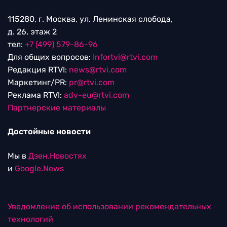
115280, г. Москва, ул. Ленинская слобода,
д. 26, этаж 2
тел:
+7 (499) 579-86-96
Для общих вопросов:
Infortvi@rtvi.com
Редакция RTVI:
news@rtvi.com
Маркетинг/PR:
pr@rtvi.com
Реклама RTVI:
adv-eu@rtvi.com
Партнерские материалы
Достойные новости
Мы в
Дзен.Новостях
и
Google.News
Уведомление об использовании рекомендательных
технологий