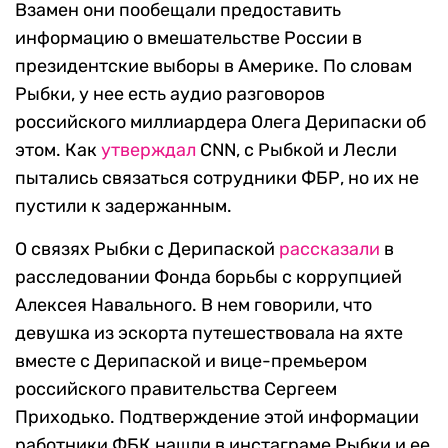
Взамен они пообещали предоставить
информацию о вмешательстве России в
президентские выборы в Америке. По словам
Рыбки, у нее есть аудио разговоров
российского миллиардера Олега Дерипаски об
этом. Как
утверждал
CNN, с Рыбкой и Лесли
пытались связаться сотрудники ФБР, но их не
пустили к задержанным.
О связях Рыбки с Дерипаской
рассказали
в
расследовании Фонда борьбы с коррупцией
Алексея Навального. В нем говорили, что
девушка из эскорта путешествовала на яхте
вместе с Дерипаской и вице-премьером
российского правительства Сергеем
Приходько. Подтверждение этой информации
работники ФБК нашли в инстаграме Рыбки и ее