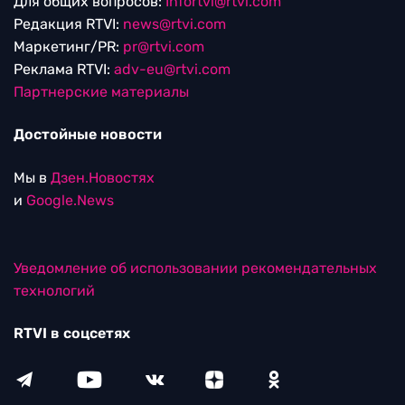
Для общих вопросов:
Infortvi@rtvi.com
Редакция RTVI:
news@rtvi.com
Маркетинг/PR:
pr@rtvi.com
Реклама RTVI:
adv-eu@rtvi.com
Партнерские материалы
Достойные новости
Мы в
Дзен.Новостях
и
Google.News
Уведомление об использовании рекомендательных
технологий
RTVI в соцсетях