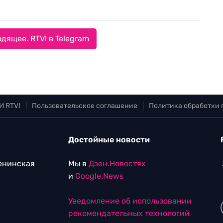
дящее. RTVI в Telegram
И RTVI
|
Пользовательское соглашение
|
Политика обработки
Достойные новости
Ленинская
Мы в
Дзен.Новостях
и
Google.News
Уведомление об использовании
рекомендательных технологий