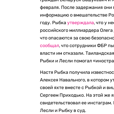
февраля. После задержания они 
информацию о вмешательстве Ро
году. Рыбка
утверждала
, что у н
российского миллиардера Олега 
что опасаются за свою безопасн
сообщал
, что сотрудники ФБР пы
власти им отказали. Таиландска
Рыбки и Лесли помогал «иностр
Настя Рыбка получила известно
Алексея Навального, в котором 
своей яхте вместе с Рыбкой и в
Сергеем Приходько. На этой же ях
свидетельствовал ее инстаграм
Лесли и Рыбку в суд.