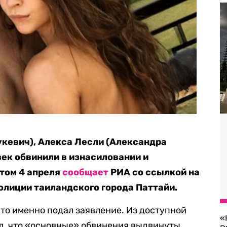
кевич), Алекса Лесли (Александра
век обвинили в изнасиловании и
этом 4 апреля
сообщает
РИА со ссылкой на
олиции таиландского города Паттайи.
кто именно подал заявление. Из доступной
«
д, что «основные» обвинения выдвинуты