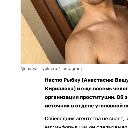
@nastya_rybka.ru / Instagram
Настю Рыбку (Анастасию Вашу
Кириллова) и еще восемь чело
организации проституции. Об 
источник в отделе уголовной п
Собеседник агентства не знает, 
ему информации, он сделал выво