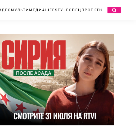
ИДЕО
МУЛЬТИМЕДИА
LIFESTYLE
СПЕЦПРОЕКТЫ