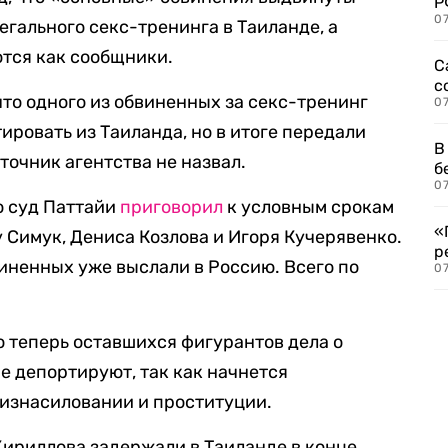
Р
07
егального секс-тренинга в Таиланде, а
тся как сообщники.
С
с
что одного из обвиненных за секс-тренинг
07
ировать из Таиланда, но в итоге передали
В
точник агентства не назвал.
б
07
о суд Паттайи
приговорил
к условным срокам
«
 Симук, Дениса Козлова и Игоря Кучерявенко.
р
виненных уже выслали в Россию. Всего по
07
о теперь оставшихся фигурантов дела о
не депортируют, так как начнется
 изнасиловании и проституции.
ириллова задержали в Таиланде в конце