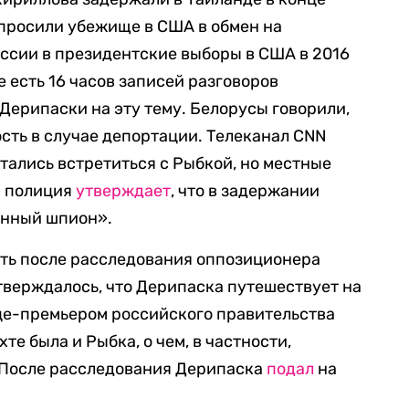
просили убежище в США в обмен на
ссии в президентские выборы в США в 2016
ее есть 16 часов записей разговоров
Дерипаски на эту тему. Белорусы говорили,
ость в случае депортации. Телеканал CNN
тались встретиться с Рыбкой, но местные
я полиция
утверждает
, что в задержании
анный шпион».
сть после расследования оппозиционера
утверждалось, что Дерипаска путешествует на
ице-премьером российского правительства
те была и Рыбка, о чем, в частности,
. После расследования Дерипаска
подал
на