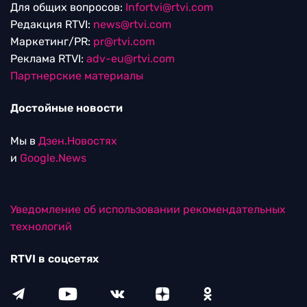
Для общих вопросов:
Infortvi@rtvi.com
Редакция RTVI:
news@rtvi.com
Маркетинг/PR:
pr@rtvi.com
Реклама RTVI:
adv-eu@rtvi.com
Партнерские материалы
Достойные новости
Мы в
Дзен.Новостях
и
Google.News
Уведомление об использовании рекомендательных
технологий
RTVI в соцсетях