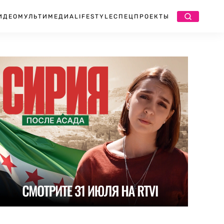
ИДЕО
МУЛЬТИМЕДИА
LIFESTYLE
СПЕЦПРОЕКТЫ