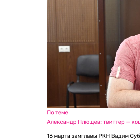
По теме
Александр Плющев: твиттер — кош
16 марта замглавы РКН Вадим Су