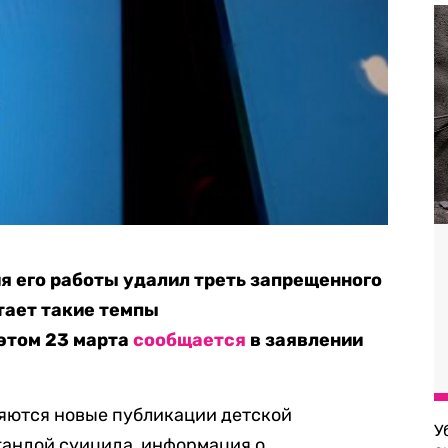
ия его работы удалил треть запрещенного
тает такие темпы
этом 23 марта
сообщается
в заявлении
ляются новые публикации детской
У
гандой суицида, информация о