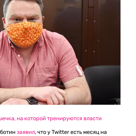
ечка, на которой тренируются власти
бботин
заявил
, что у Twitter есть месяц на