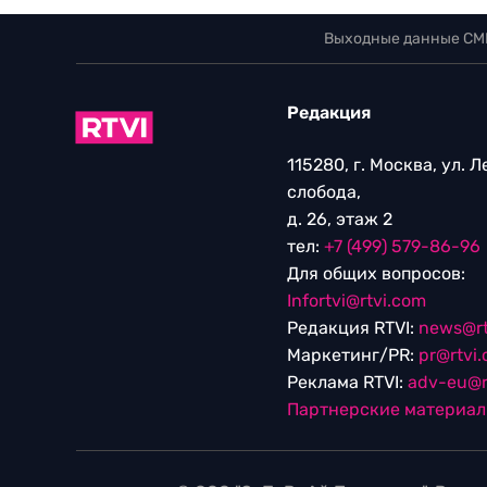
Выходные данные СМ
Редакция
115280, г. Москва, ул. 
слобода,
д. 26, этаж 2
тел:
+7 (499) 579-86-96
Для общих вопросов:
Infortvi@rtvi.com
Редакция RTVI:
news@rt
Маркетинг/PR:
pr@rtvi
Реклама RTVI:
adv-eu@r
Партнерские материа