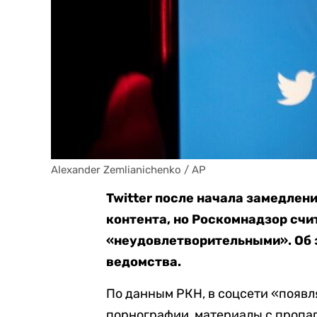
Alexander Zemlianichenko / AP
Twitter после начала замедлен
контента, но Роскомнадзор счи
«неудовлетворительными». Об 
ведомства.
По данным РКН, в соцсети «появ
порнографии, материалы с пропа