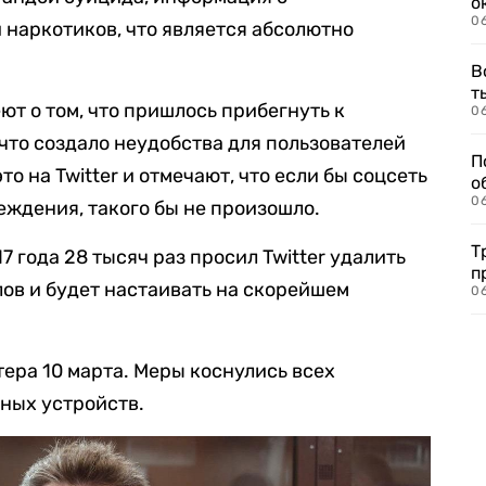
о
06
наркотиков, что является абсолютно
В
т
ют о том, что пришлось прибегнуть к
06
что создало неудобства для пользователей
П
то на Twitter и отмечают, что если бы соцсеть
о
06
ждения, такого бы не произошло.
Т
7 года 28 тысяч раз просил Twitter удалить
п
ов и будет настаивать на скорейшем
06
ера 10 марта. Меры коснулись всех
ных устройств.