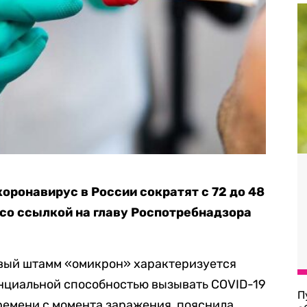
оронавирус в России сократят с 72 до 48
со ссылкой на главу Роспотребнадзора
овый штамм «омикрон» характеризуется
нциальной способностью вызывать COVID-19
П
ремени с момента заражения, пояснила