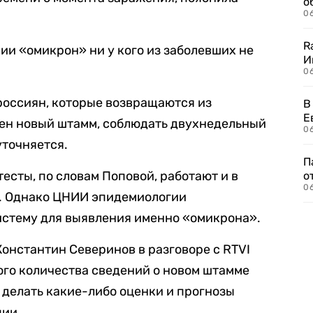
о
06
R
сии «омикрон» ни у кого из заболевших не
И
0
оссиян, которые возвращаются из
В
Е
жен новый штамм, соблюдать двухнедельный
06
уточняется.
П
есты, по словам Поповой, работают и в
о
06
. Однако ЦНИИ эпидемиологии
истему для выявления именно «омикрона».
онстантин Северинов в разговоре с RTVI
ного количества сведений о новом штамме
 делать какие-либо оценки и прогнозы
ции.