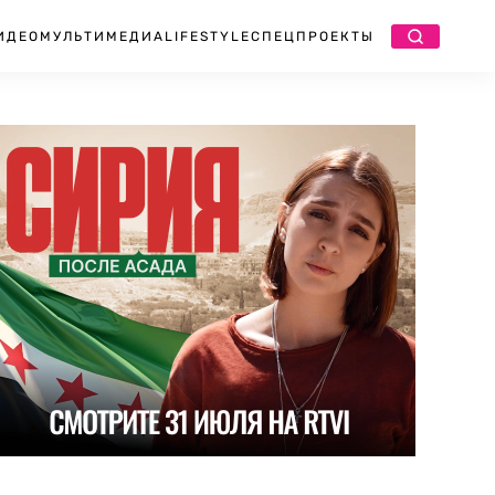
ИДЕО
МУЛЬТИМЕДИА
LIFESTYLE
СПЕЦПРОЕКТЫ