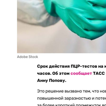
Adobe Stock
Срок действия ПЦР-тестов на к
часов. Об этом
сообщает
ТАСС 
Анну Попову.
Это решение вызвано тем, что н
повышенной заразностью и поте
за более короткий промежуток в