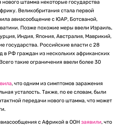
я нового штамма некоторые государства
Африку. Великобритания стала первой
нила авиасообщение с ЮАР, Ботсваной,
сватини. Позже похожие меры ввели Израиль,
урция, Индия, Япония, Австралия, Маврикий,
е государства. Российские власти с 28
д в РФ граждан из нескольких африканских
Всего такие ограничения ввели более 30
явила
, что одним из симптомов заражения
ная усталость. Также, по ее словам, были
тактной передачи нового штамма, что может
ти.
 авиасообщения с Африкой в ООН
заявили
, что