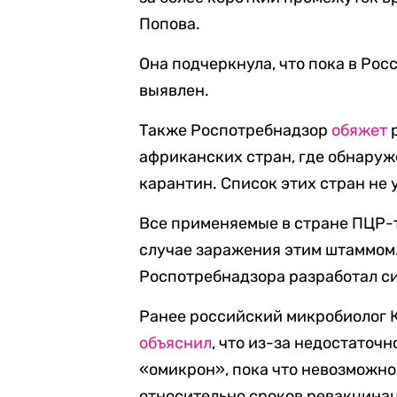
Попова.
Она подчеркнула, что пока в Рос
выявлен.
Также Роспотребнадзор
обяжет
р
африканских стран, где обнару
карантин. Список этих стран не 
Все применяемые в стране ПЦР-т
случае заражения этим штаммом
Роспотребнадзора разработал с
Ранее российский микробиолог К
объяснил
, что из-за недостаточ
«омикрон», пока что невозможно
относительно сроков ревакцина