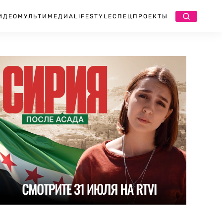
ИДЕО
МУЛЬТИМЕДИА
LIFESTYLE
СПЕЦПРОЕКТЫ