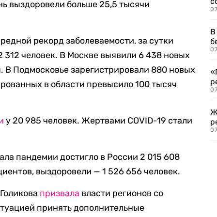
с
нь выздоровели больше 25,5 тысячи
07
В
редной рекорд заболеваемости, за сутки
б
07
 312 человек. В Москве выявили 6 438 новых
ря. В Подмосковье зарегистрировали 880 новых
«
р
рованных в области превысило 100 тысяч
07
Ж
и
у 20 985 человек. Жертвами COVID-19 стали
р
07
ала пандемии достигло в России 2 015 608
циентов, выздоровели — 1 526 656 человек.
 Голикова
призвала
власти регионов со
туацией принять дополнительные