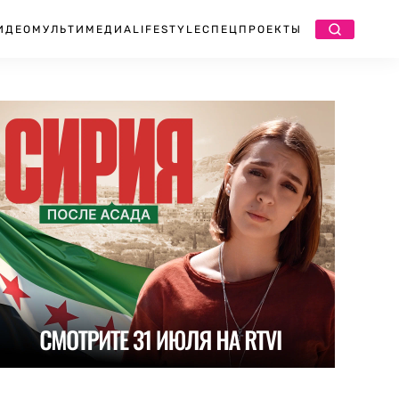
ИДЕО
МУЛЬТИМЕДИА
LIFESTYLE
СПЕЦПРОЕКТЫ