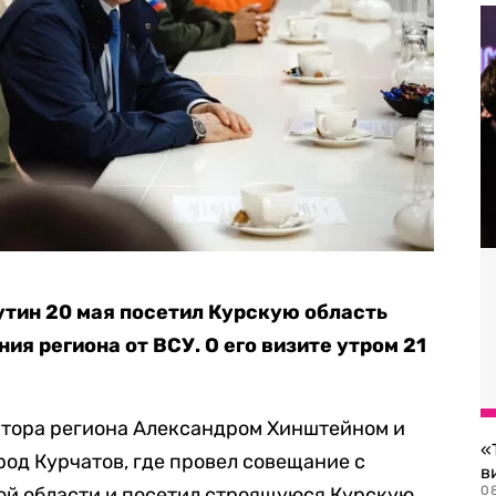
тин 20 мая посетил Курскую область
я региона от ВСУ. О его визите утром 21
атора региона Александром Хинштейном и
«
род Курчатов, где провел совещание с
в
ой области и посетил строящуюся Курскую
0