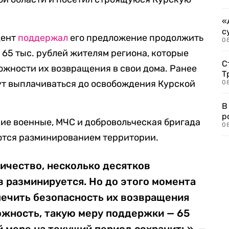
«
с
дент
поддержал
его предложение продолжить
08
65 тыс. рублей жителям региона, которые
С
можности их возвращения в свои дома. Ранее
Т
дут выплачиваться до освобождения Курской
08
В
р
ие военные, МЧС и добровольческая бригада
08
ются разминированием территории.
ичество, несколько десятков
 разминируется. Но до этого момента
ечить безопасность их возвращения
ожность, такую меру поддержки — 65