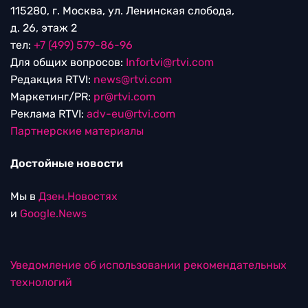
115280, г. Москва, ул. Ленинская слобода,
д. 26, этаж 2
тел:
+7 (499) 579-86-96
Для общих вопросов:
Infortvi@rtvi.com
Редакция RTVI:
news@rtvi.com
Маркетинг/PR:
pr@rtvi.com
Реклама RTVI:
adv-eu@rtvi.com
Партнерские материалы
Достойные новости
Мы в
Дзен.Новостях
и
Google.News
Уведомление об использовании рекомендательных
технологий