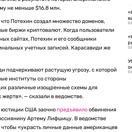
му не меньше $16,8 млн.
«
в
 что Потехин создал множество доменов,
06
ные биржи криптовалют. Когда пользователи
«
ных сайтах, Потехин и его сообщники
р
инальных учетных записей. Карасавиди же
06
У
о
и подчеркивают растущую угрозу, с которой
06
ые институты со стороны
щих различные изощренные схемы для
 жертв», — сказали в ведомстве.
о юстиции США заочно
предъявило
обвинения
оссиянину Артему Лифшицу. В ведомстве
р, чтобы «украсть личные данные американцев