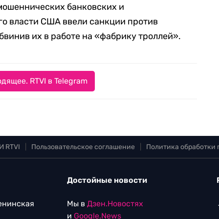
 мошеннических банковских и
го власти США ввели санкции против
бвинив их в работе на «фабрику троллей».
дящее. RTVI в Telegram
И RTVI
|
Пользовательское соглашение
|
Политика обработки
Достойные новости
Ленинская
Мы в
Дзен.Новостях
и
Google.News