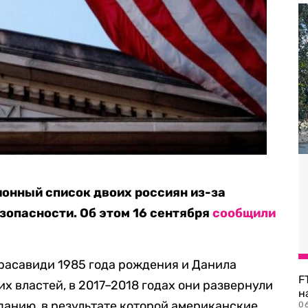
онный список двоих россиян из-за
зопасности. Об этом 16 сентября
сообщили
расавиди 1985 года рождения и Данила
F
х властей, в 2017–2018 годах они развернули
н
нию, в результате которой американские
06