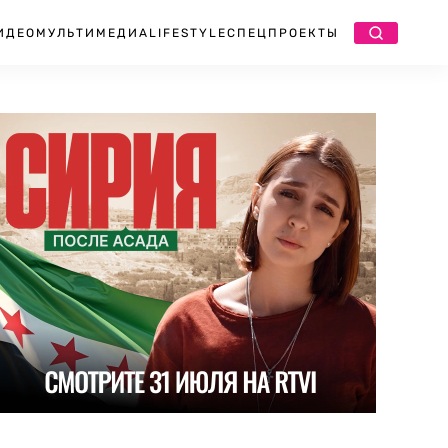
ИДЕО
МУЛЬТИМЕДИА
LIFESTYLE
СПЕЦПРОЕКТЫ