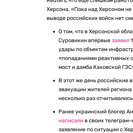
Reuters, что еще слишком рано г
Херсона. «Пока над Херсоном не 
выводе российских войск нет смы
О том, что в Херсонской об
Суровикин впервые
заявил
1
удары по объектам инфраст
«попаданиями реактивных 
мост и дамба Каховской ГЭС
В этот же день российские 
эвакуации жителей региона 
несколько раз отчитывались
Ранее украинский блогер А
написали
в своих телеграм-
заявление по ситуации с Х