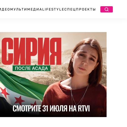
ИДЕО
МУЛЬТИМЕДИА
LIFESTYLE
СПЕЦПРОЕКТЫ