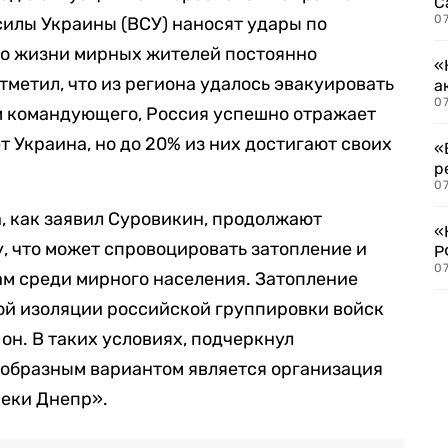
С
07
силы Украины (ВСУ) наносят удары по
го жизни мирных жителей постоянно
«
отметил, что из региона удалось эвакуировать
а
07
вам командующего, Россия успешно отражает
 Украина, но до 20% из них достигают своих
«
р
07
а, как заявил Суровикин, продолжают
«
, что может спровоцировать затопление и
Р
07
ам среди мирного населения. Затопление
ой изоляции российской группировки войск
 он. В таких условиях, подчеркнул
образным вариантом является организация
реки Днепр».