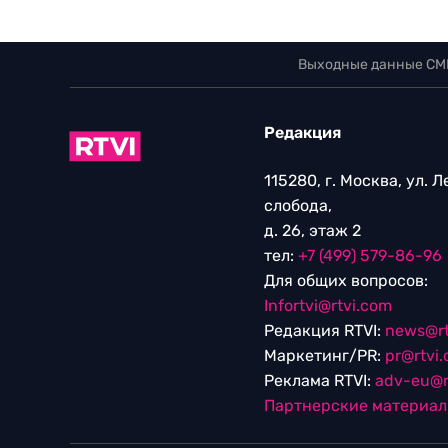
Выходные данные СМ
Редакция
115280, г. Москва, ул. 
слобода,
д. 26, этаж 2
тел:
+7 (499) 579-86-96
Для общих вопросов:
Infortvi@rtvi.com
Редакция RTVI:
news@rt
Маркетинг/PR:
pr@rtvi
Реклама RTVI:
adv-eu@r
Партнерские материа