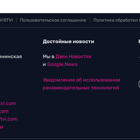
И RTVI
|
Пользовательское соглашение
|
Политика обработки
Достойные новости
Ленинская
Мы в
Дзен.Новостях
и
Google.News
Уведомление об использовании
рекомендательных технологий
vi.com
.com
tvi.com
лы