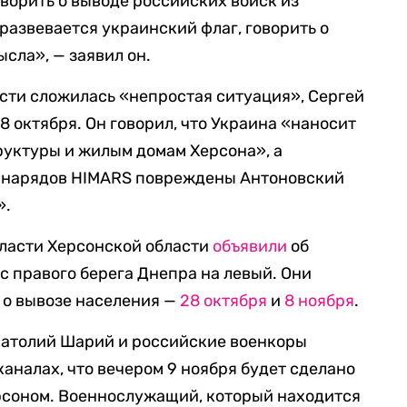
оворить о выводе российских войск из
развевается украинский флаг, говорить о
сла», — заявил он.
ласти сложилась «непростая ситуация», Сергей
8 октября. Он говорил, что Украина «наносит
руктуры и жилым домам Херсона», а
снарядов HIMARS повреждены Антоновский
».
власти Херсонской области
объявили
об
с правого берега Днепра на левый. Они
 о вывозе населения —
28 октября
и
8 ноября
.
натолий Шарий и российские военкоры
каналах, что вечером 9 ноября будет сделано
ерсоном. Военнослужащий, который находится