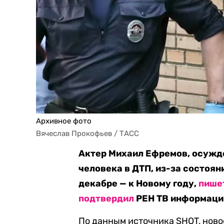
Архивное фото
Вячеслав Прокофьев / ТАСС
Актер Михаил Ефремов, осужден
человека в ДТП, из-за состоян
декабре — к Новому году,
пише
подтвердил
РЕН ТВ информаци
По данным источника SHOT, ново