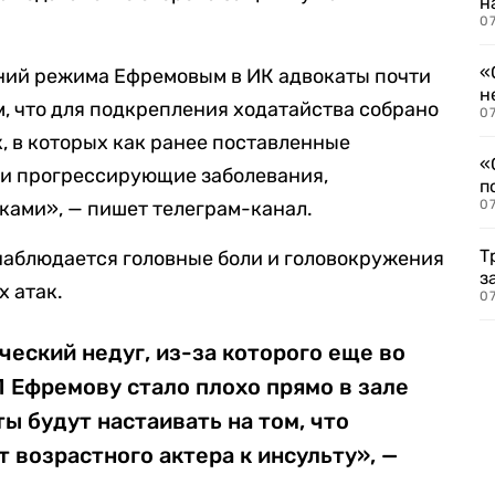
н
07
«
ний режима Ефремовым в ИК адвокаты почти
н
м, что для подкрепления ходатайства собрано
07
 в которых как ранее поставленные
«
к и прогрессирующие заболевания,
п
ами», — пишет телеграм-канал.
07
Т
наблюдается головные боли и головокружения
з
 атак.
07
ческий недуг, из-за которого еще во
П Ефремову стало плохо прямо в зале
ы будут настаивать на том, что
 возрастного актера к инсульту», —