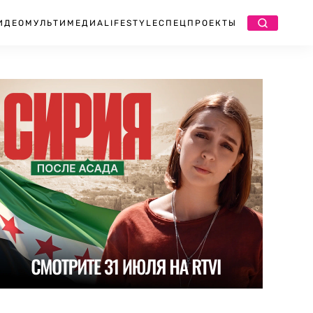
ИДЕО
МУЛЬТИМЕДИА
LIFESTYLE
СПЕЦПРОЕКТЫ