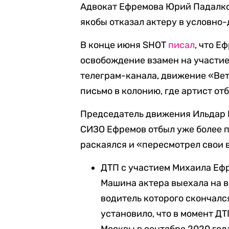
Адвокат Ефремова Юрий Падалк
якобы отказал актеру в условно
В конце июня SHOT
писал
, что 
освобождение взамен на участие
телеграм-канала, движение «Ве
письмо в колонию, где артист от
Председатель движения Ильдар Р
СИЗО Ефремов отбыл уже более п
раскаялся и «пересмотрел свои 
ДТП с участием Михаила Ефр
Машина актера выехала на в
водитель которого скончалс
установило, что в момент Д