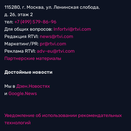
115280, г. Москва, ул. Ленинская слобода,
д. 26, этаж 2
тел:
+7 (499) 579-86-96
Для общих вопросов:
Infortvi@rtvi.com
Редакция RTVI:
news@rtvi.com
Маркетинг/PR:
pr@rtvi.com
Реклама RTVI:
adv-eu@rtvi.com
Партнерские материалы
Достойные новости
Мы в
Дзен.Новостях
и
Google.News
Уведомление об использовании рекомендательных
технологий