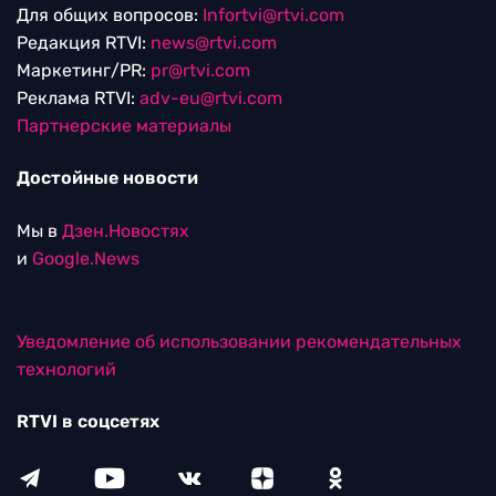
Для общих вопросов:
Infortvi@rtvi.com
Редакция RTVI:
news@rtvi.com
Маркетинг/PR:
pr@rtvi.com
Реклама RTVI:
adv-eu@rtvi.com
Партнерские материалы
Достойные новости
Мы в
Дзен.Новостях
и
Google.News
Уведомление об использовании рекомендательных
технологий
RTVI в соцсетях