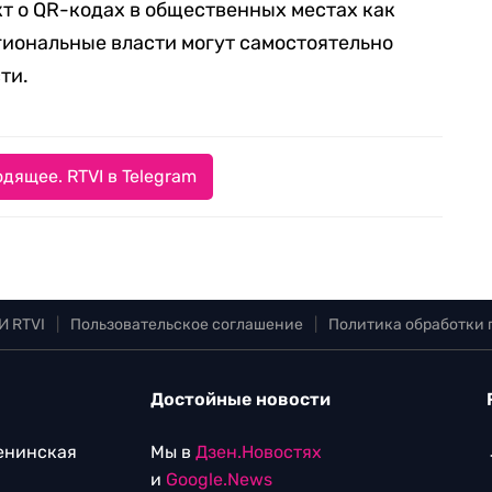
т о QR-кодах в общественных местах как
егиональные власти могут самостоятельно
ти.
дящее. RTVI в Telegram
И RTVI
|
Пользовательское соглашение
|
Политика обработки
Достойные новости
Ленинская
Мы в
Дзен.Новостях
и
Google.News