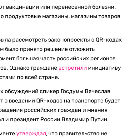
от вакцинации или перенесенной болезни.
ко продуктовые магазины, магазины товаров
была рассмотреть законопроекты о QR-кодах
тем было принято решение отложить
момент большая часть российских регионов
тов. Однако граждане
встретили
инициативу
тами по всей стране.
гих обсуждений спикер Госдумы Вячеслав
кт о введении QR-кодов на транспорте будет
бращения российских граждан и мнения
л и президент России Владимир Путин.
аменте
утверждал
, что правительство не