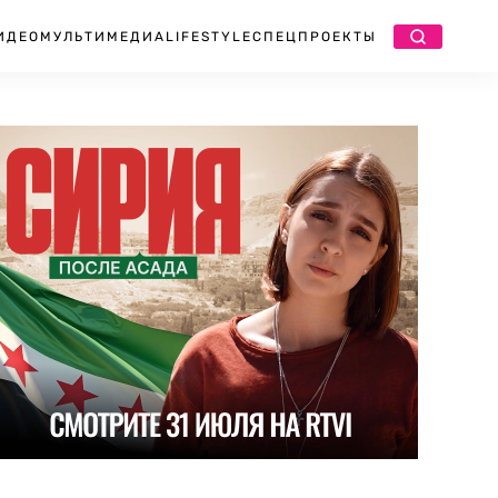
ИДЕО
МУЛЬТИМЕДИА
LIFESTYLE
СПЕЦПРОЕКТЫ