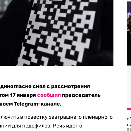
диногласно снял с рассмотрения
том 17 января
сообщил
председатель
воем Telegram-канале.
ключить в повестку завтрашнего пленарного
«
в
ании для педофилов. Речь идет о
0