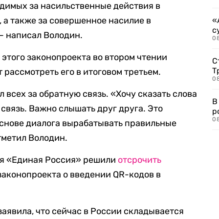
димых за насильственные действия в
а также за совершенное насилие в
«
с
 — написал Володин.
08
я этого законопроекта во втором чтении
С
Т
 рассмотреть его в итоговом третьем.
08
 всех за обратную связь. «Хочу сказать слова
В
связь. Важно слышать друг друга. Это
р
08
основе диалога вырабатывать правильные
тметил Володин.
ия «Единая Россия» решили
отсрочить
законопроекта о введении QR-кодов в
заявила, что сейчас в России складывается