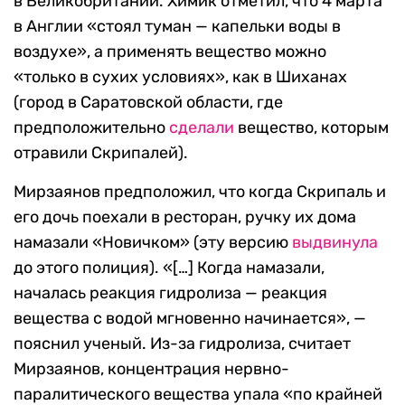
в Великобритании. Химик отметил, что 4 марта
в Англии «стоял туман — капельки воды в
воздухе», а применять вещество можно
«только в сухих условиях», как в Шиханах
(город в Саратовской области, где
предположительно
сделали
вещество, которым
отравили Скрипалей).
Мирзаянов предположил, что когда Скрипаль и
его дочь поехали в ресторан, ручку их дома
намазали «Новичком» (эту версию
выдвинула
до этого полиция). «[…] Когда намазали,
началась реакция гидролиза — реакция
вещества с водой мгновенно начинается», —
пояснил ученый. Из-за гидролиза, считает
Мирзаянов, концентрация нервно-
паралитического вещества упала «по крайней