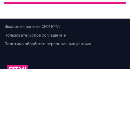
Выходные данные СМИ RTVI
Пользовательское соглашение
Политика обработки персональных данных
Редакция
115280, г. Москва, ул. Ленинская слобода,
д. 26, этаж 2
тел:
+7 (499) 579-86-96
Для общих вопросов:
Infortvi@rtvi.com