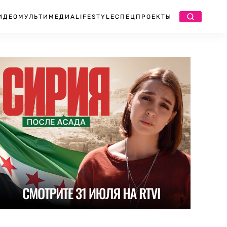
ИДЕО
МУЛЬТИМЕДИА
LIFESTYLE
СПЕЦПРОЕКТЫ