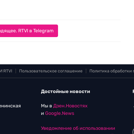
дящее. RTVI в Telegram
И RTVI
|
Пользовательское соглашение
|
Политика обработки
Достойные новости
Ленинская
Мы в
Дзен.Новостях
и
Google.News
Уведомление об использовании