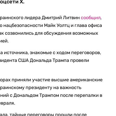
соцсети Х.
украинского лидера Дмитрий Литвин
сообщил
,
 нацбезопасности Майк Уолтц и глава офиса
ак созвонились для обсуждения возможных
ией.
ва источника, знакомые с ходом переговоров,
езидента США Дональда Трампа провели
ворах приняли участие высшие американские
краинскому президенту на важность
ний с Дональдом Трампом после перепалки в
евраля.
ала, тайные переговоры прошли после