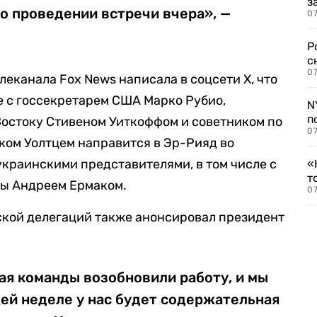
з
о проведении встречи вчера», —
07
Р
с
07
леканала Fox News написала в соцсети X, что
е с госсекретарем США Марко Рубио,
N
п
остоку Стивеном Уиткоффом и советником по
07
ком Уолтцем направится в Эр-Рияд во
с украинскими представителями, в том числе с
«
т
ны Андреем Ермаком.
07
ской делегаций также анонсировал президент
ая команды возобновили работу, и мы
ей неделе у нас будет содержательная