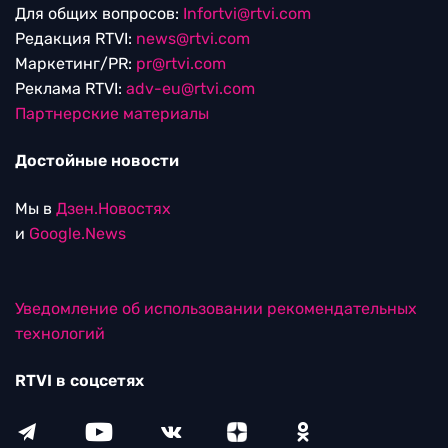
Для общих вопросов:
Infortvi@rtvi.com
Редакция RTVI:
news@rtvi.com
Маркетинг/PR:
pr@rtvi.com
Реклама RTVI:
adv-eu@rtvi.com
Партнерские материалы
Достойные новости
Мы в
Дзен.Новостях
и
Google.News
Уведомление об использовании рекомендательных
технологий
RTVI в соцсетях