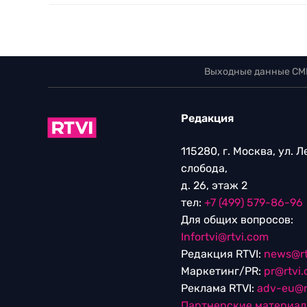
Выходные данные СМ
Редакция
115280, г. Москва, ул. 
слобода,
д. 26, этаж 2
тел:
+7 (499) 579-86-96
Для общих вопросов:
Infortvi@rtvi.com
Редакция RTVI:
news@rt
Маркетинг/PR:
pr@rtvi
Реклама RTVI:
adv-eu@r
Партнерские материа