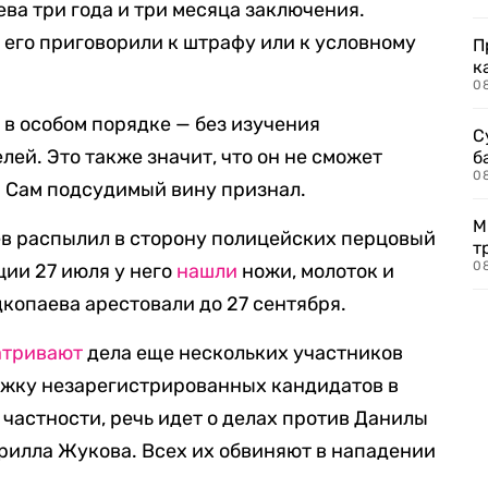
ва три года и три месяца заключения.
 его приговорили к штрафу или к условному
П
к
0
в особом порядке — без изучения
С
лей. Это также значит, что он не сможет
б
0
. Сам подсудимый вину признал.
М
ев распылил в сторону полицейских перцовый
т
0
ции 27 июля у него
нашли
ножи, молоток и
дкопаева арестовали до 27 сентября.
атривают
дела еще нескольких участников
ржку незарегистрированных кандидатов в
частности, речь идет о делах против Данилы
ирилла Жукова. Всех их обвиняют в нападении