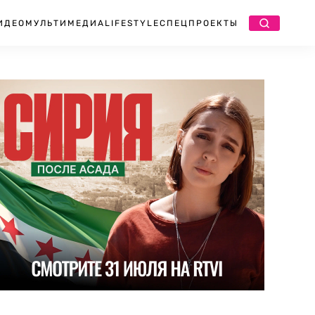
ИДЕО
МУЛЬТИМЕДИА
LIFESTYLE
СПЕЦПРОЕКТЫ