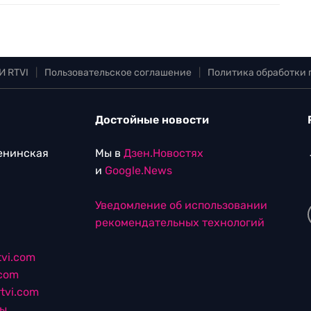
И RTVI
|
Пользовательское соглашение
|
Политика обработки
Достойные новости
Ленинская
Мы в
Дзен.Новостях
и
Google.News
Уведомление об использовании
рекомендательных технологий
vi.com
.com
tvi.com
лы