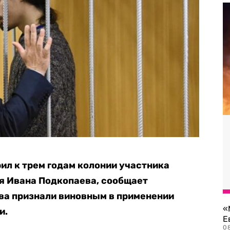
ил к трем годам колонии участника
я Ивана Подкопаева, сообщает
ва признали виновным в применении
«
и.
Е
0