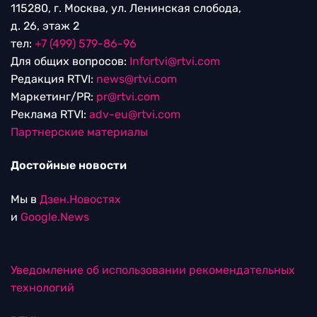
115280, г. Москва, ул. Ленинская слобода,
д. 26, этаж 2
тел:
+7 (499) 579-86-96
Для общих вопросов:
Infortvi@rtvi.com
Редакция RTVI:
news@rtvi.com
Маркетинг/PR:
pr@rtvi.com
Реклама RTVI:
adv-eu@rtvi.com
Партнерские материалы
Достойные новости
Мы в
Дзен.Новостях
и
Google.News
Уведомление об использовании рекомендательных
технологий