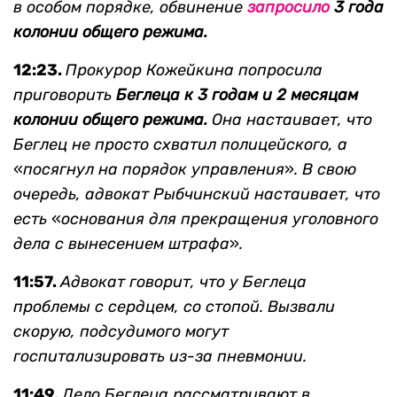
в особом порядке, обвинение
з
апросило
3 года
колонии общего режима.
12:23.
Прокурор Кожейкина попросила
приговорить
Беглеца к 3 годам и 2 месяцам
колонии общего режима.
Она настаивает, что
Беглец не просто схватил полицейского, а
«
посягнул на порядок управления
»
. В свою
очередь, адвокат Рыбчинский настаивает, что
есть
«
основания для прекращения уголовного
дела с вынесением штрафа
»
.
11:57.
Адвокат говорит, что у Беглеца
проблемы с сердцем, со стопой. Вызвали
скорую, подсудимого могут
госпитализировать из-за пневмонии.
11:49.
Дело Беглеца рассматривают в