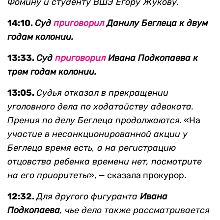
Фомину и студенту ВШЭ Егору Жукову.
14:10.
Суд
приговорил
Данилу Беглеца к двум
годам колонии.
13:33.
Суд
приговорил
Ивана Подкопаева к
трем годам колонии.
13:05.
Судья отказал в прекращении
уголовного дела по ходатайству адвоката.
Прения по делу Беглеца продолжаются.
«На
участие в несанкционированной акции у
Беглеца время есть, а на регистрацию
отцовства ребенка времени нет, посмотрите
на его приоритеты
», — сказала прокурор.
12:32.
Для другого фигуранта
Ивана
Подкопаева
, чье дело также рассматривается