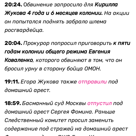
20:24.
О
бвинение запросило для
Кирилла
Жу
кова
4 года
и 6 месяцев колонии.
На акции
он попытался поднять з
абрало шлема
росгвардейца.
20:04.
Прокурор попросил приговорить
к пяти
годам колонии общего режима Евгения
Коваленко
, которого обвиняют в том, что он
бросил урну в сторону бойца ОМОН.
19:11.
Егора Жукова также
отправили
под
домашний арест.
18:59.
Басманный суд Москвы
отпустил
под
домашний арест Сергея Фомина. Раньше
Следственный комитет просил заменить
содержание под стражей на домашний арест