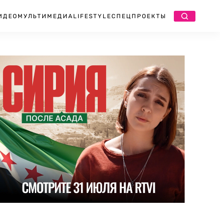
ИДЕО
МУЛЬТИМЕДИА
LIFESTYLE
СПЕЦПРОЕКТЫ