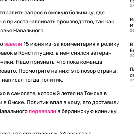
о
06
тправить запрос в омскую больницу, где
R
ано приостанавливать производство, так как
И
ровья Навального.
0
го
завели
15 июня из-за комментария к ролику
В
Е
авок в Конституцию, в нем снялся ветеран
06
бчики. Надо признать, что пока команда
П
овато. Посмотрите на них: это позор страны.
о
 написал тогда политик.
06
хо в самолете, который летел из Томска в
 в Омске. Политик впал в кому, его доставили
 Навального
перевезли
в берлинскую клинику
ят, что его отравили. 24 августа в