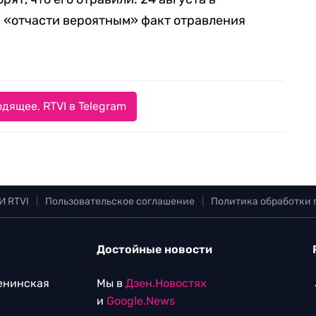
 «отчасти вероятным» факт отравления
дящее. RTVI в Telegram
И RTVI
|
Пользовательское соглашение
|
Политика обработки
Достойные новости
Ленинская
Мы в
Дзен.Новостях
и
Google.News