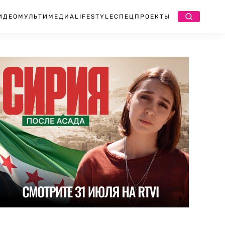
ИДЕО
МУЛЬТИМЕДИА
LIFESTYLE
СПЕЦПРОЕКТЫ