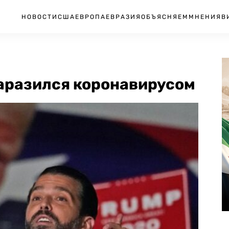
НОВОСТИ
США
ЕВРОПА
ЕВРАЗИЯ
ОБЪЯСНЯЕМ
МНЕНИЯ
В
аразился коронавирусом