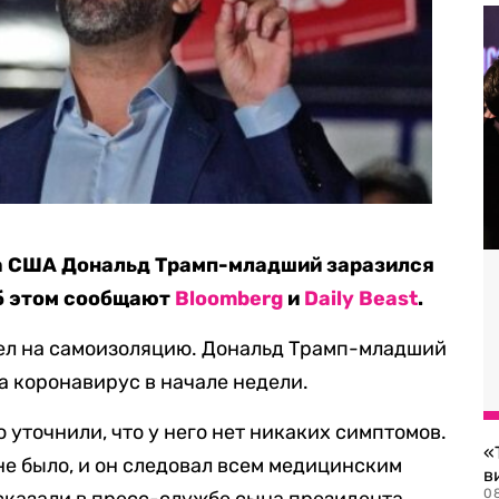
а США Дональд Трамп-младший заразился
б этом сообщают
Bloomberg
и
Daily Beast
.
шел на самоизоляцию. Дональд Трамп-младший
а коронавирус в начале недели.
уточнили, что у него нет никаких симптомов.
«
не было, и он следовал всем медицинским
в
0