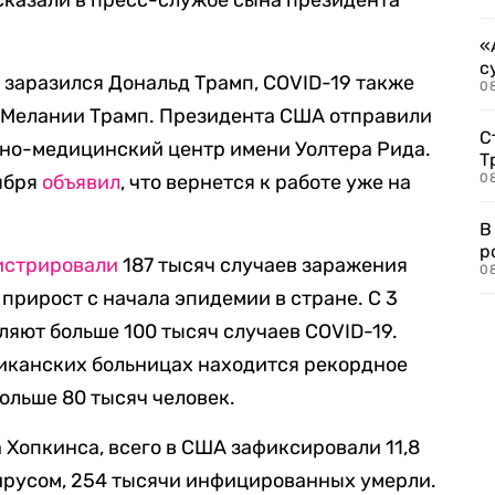
сказали в пресс-службе сына президента
«
с
 заразился Дональд Трамп, COVID-19 также
08
 Мелании Трамп. Президента США отправили
С
нно-медицинский центр имени Уолтера Рида.
Т
тября
объявил
, что вернется к работе уже на
08
В
р
истрировали
187 тысяч случаев заражения
08
прирост с начала эпидемии в стране. С 3
ляют больше 100 тысяч случаев COVID-19.
иканских больницах находится рекордное
ольше 80 тысяч человек.
Хопкинса, всего в США зафиксировали 11,8
ирусом, 254 тысячи инфицированных умерли.