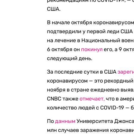
рекомендациям по COVID-19», — 
США.
В начале октября коронавирусом
подтвердили у первой леди США
на лечение в Национальный вое
6 октября он
покинул
его, а 9 ок
следующий день.
За последние сутки в США
зарег
коронавирусом — это рекордный 
ноября в стране ежедневно выяв
CNBC также
отмечает,
что в амер
количество людей с COVID-19 — б
По
данным
Университета Джонса 
млн случаев заражения коронав