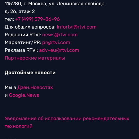
115280, г. Москва, ул. Ленинская слобода,
д. 26, этаж 2
тел:
+7 (499) 579-86-96
Для общих вопросов:
Infortvi@rtvi.com
Редакция RTVI:
news@rtvi.com
Маркетинг/PR:
pr@rtvi.com
Реклама RTVI:
adv-eu@rtvi.com
Партнерские материалы
Достойные новости
Мы в
Дзен.Новостях
и
Google.News
Уведомление об использовании рекомендательных
технологий