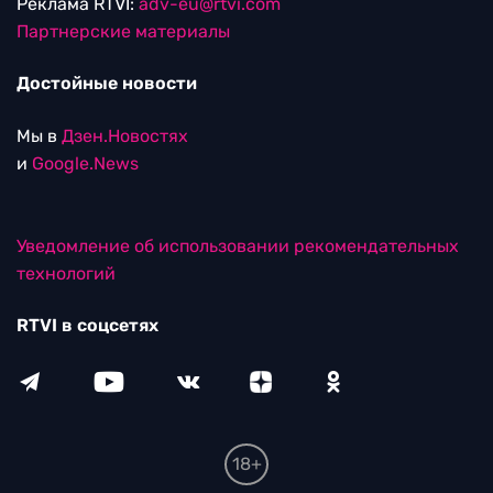
Реклама RTVI:
adv-eu@rtvi.com
Партнерские материалы
Достойные новости
Мы в
Дзен.Новостях
и
Google.News
Уведомление об использовании рекомендательных
технологий
RTVI в соцсетях
18+