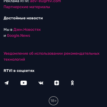
Реклама RTVI:
adv-eu@rtvi.com
Партнерские материалы
Достойные новости
Мы в
Дзен.Новостях
и
Google.News
Уведомление об использовании рекомендательных
технологий
RTVI в соцсетях
18+