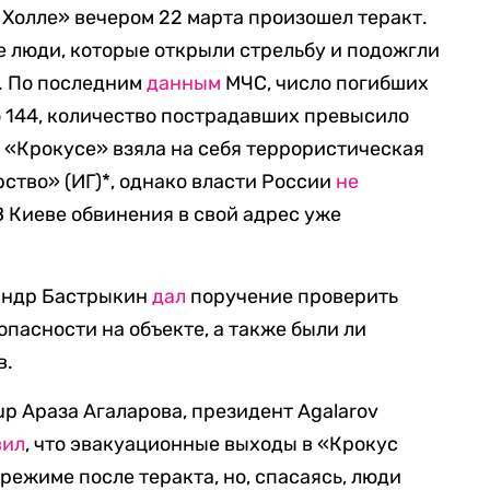
 Холле» вечером 22 марта произошел теракт.
 люди, которые открыли стрельбу и подожгли
. По последним
данным
МЧС, число погибших
о 144, количество пострадавших превысило
в «Крокусе» взяла на себя террористическая
ство» (ИГ)*, однако власти России
не
 Киеве обвинения в свой адрес уже
сандр Бастрыкин
дал
поручение проверить
пасности на объекте, а также были ли
в.
p Араза Агаларова, президент Agalarov
вил
, что эвакуационные выходы в «Крокус
режиме после теракта, но, спасаясь, люди