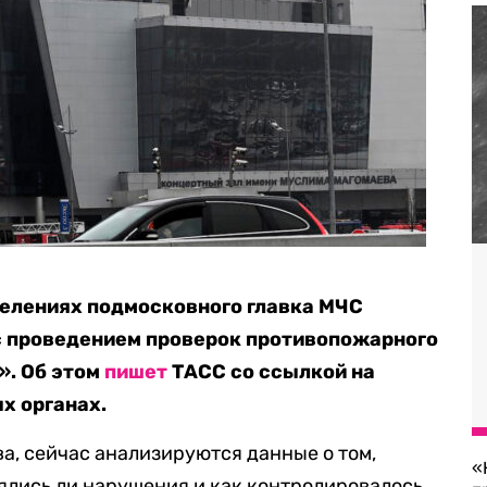
делениях подмосковного главка МЧС
с проведением проверок противопожарного
». Об этом
пишет
ТАСС со ссылкой на
х органах.
а, сейчас анализируются данные о том,
«
ялись ли нарушения и как контролировалось