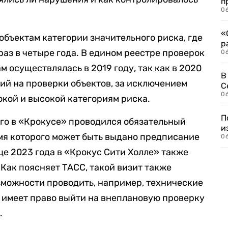
п
06
«
объектам категории значительного риска, где
р
аз в четыре года. В едином реестре проверок
06
м осуществлялась в 2019 году, так как в 2020
В
рий на проверки объектов, за исключением
С
06
кой и высокой категориям риска.
П
-го в «Крокусе» проводился обязательный
и
мя которого может быть выдано предписание
06
це 2023 года в «Крокус Сити Холле» также
Как поясняет ТАСС, такой визит также
озможности проводить, например, технические
 имеет право выйти на внеплановую проверку
.