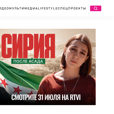
ИДЕО
МУЛЬТИМЕДИА
LIFESTYLE
СПЕЦПРОЕКТЫ