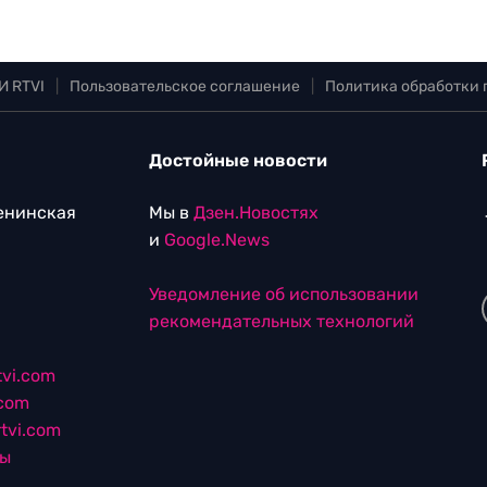
И RTVI
|
Пользовательское соглашение
|
Политика обработки
Достойные новости
Ленинская
Мы в
Дзен.Новостях
и
Google.News
Уведомление об использовании
рекомендательных технологий
vi.com
.com
tvi.com
лы