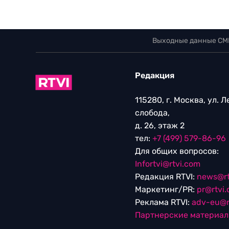
Выходные данные СМ
Редакция
115280, г. Москва, ул. 
слобода,
д. 26, этаж 2
тел:
+7 (499) 579-86-96
Для общих вопросов:
Infortvi@rtvi.com
Редакция RTVI:
news@rt
Маркетинг/PR:
pr@rtvi
Реклама RTVI:
adv-eu@r
Партнерские материа