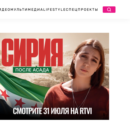
ИДЕО
МУЛЬТИМЕДИА
LIFESTYLE
СПЕЦПРОЕКТЫ