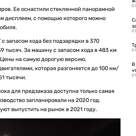
ж
0
ров. Ее оснастили стеклянной панорамной
м дисплеем, с помощью которого можно
С
з
обиля.
0
 с запасом хода без подзарядки в 370
Т
9 тысяч. За машину с запасом хода в 483 км
07
. Цены на самую дорогую версию,
В
вигателями, которая разгоняется до 100 км/
ч
07
51 тысячи.
 пока для предзаказа доступна только самая
изводство запланировали на 2020 год.
уют выпустить на рынок в 2021 году.