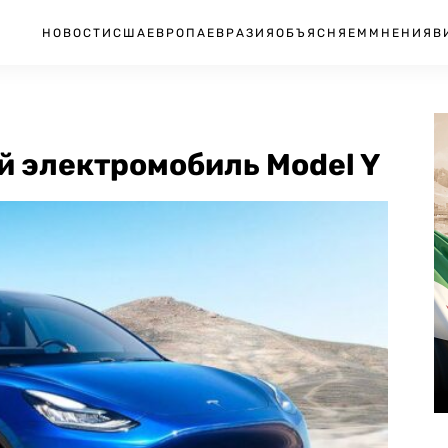
НОВОСТИ
США
ЕВРОПА
ЕВРАЗИЯ
ОБЪЯСНЯЕМ
МНЕНИЯ
В
й электромобиль Model Y