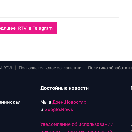
дящее. RTVI в Telegram
И RTVI
|
Пользовательское соглашение
|
Политика обработки
Достойные новости
Ленинская
Мы в
Дзен.Новостях
и
Google.News
Уведомление об использовании
рекомендательных технологий