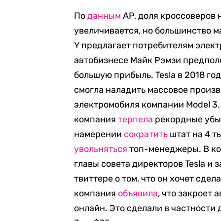
По
данным
AP, доля кроссоверов
увеличивается, но большинство м
Y предлагает потребителям элект
автобизнесе Майк Рэмзи предполо
большую прибыль. Tesla в 2018 го
смогла наладить массовое произв
электромобиля компании Model 3.
компания
терпела
рекордные убыт
намерении
сократить
штат на 4 т
увольняться
топ-менеджеры. В ко
главы совета директоров Tesla и 
твиттере о том, что он хочет сдел
компания
объявила
, что закроет
онлайн. Это сделали в частности д