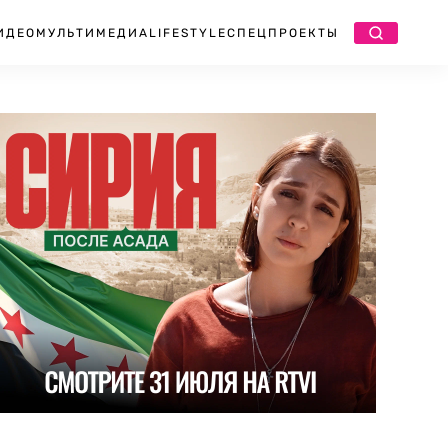
ИДЕО
МУЛЬТИМЕДИА
LIFESTYLE
СПЕЦПРОЕКТЫ