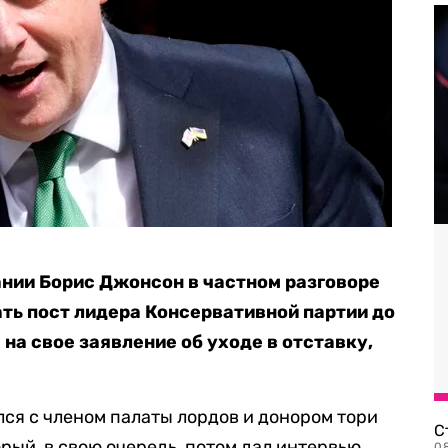
нии Борис Джонсон в частном разговоре
ать пост лидера Консервативной партии до
на свое заявление об уходе в отставку,
ся с членом палаты лордов и донором тори
С
рый, в свою очередь, потом дал интервью
08