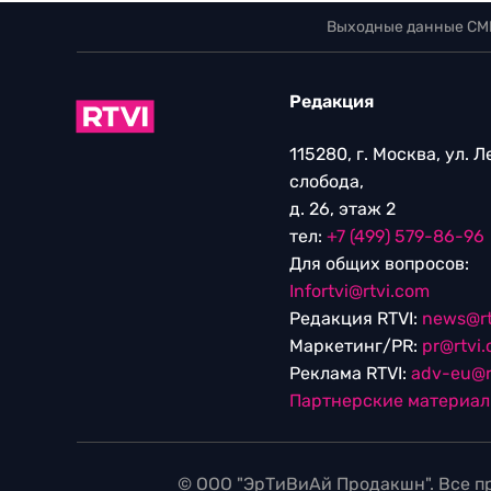
Выходные данные СМ
Редакция
115280, г. Москва, ул. 
слобода,
д. 26, этаж 2
тел:
+7 (499) 579-86-96
Для общих вопросов:
Infortvi@rtvi.com
Редакция RTVI:
news@rt
Маркетинг/PR:
pr@rtvi
Реклама RTVI:
adv-eu@r
Партнерские материа
© ООО "ЭрТиВиАй Продакшн". Все пр