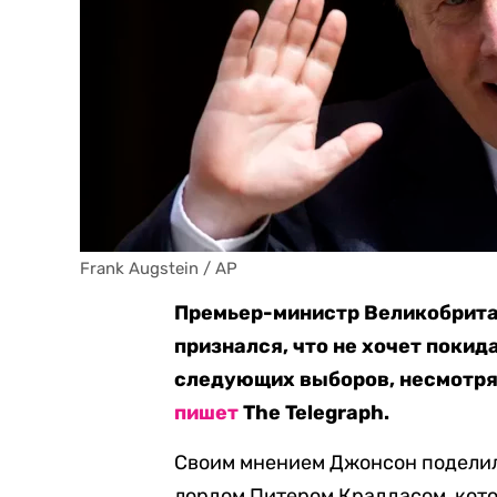
Frank Augstein / AP
Премьер-министр Великобрита
признался, что не хочет покид
следующих выборов, несмотря 
пишет
The Telegraph.
Своим мнением Джонсон поделил
лордом Питером Краддасом, кото