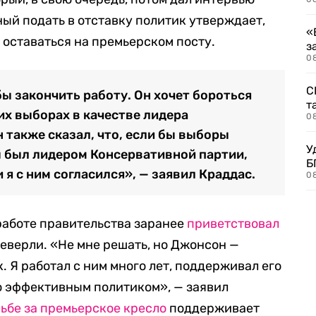
ный подать в отставку политик утверждает,
«
 оставаться на премьерском посту.
з
08
С
ы закончить работу. Он хочет бороться
т
х выборах в качестве лидера
0
 также сказал, что, если бы выборы
У
ы был лидером Консервативной партии,
Б
 я с ним согласился», — заявил Краддас.
0
работе правительства заранее
приветствовал
еверли. «Не мне решать, но Джонсон —
 Я работал с ним много лет, поддерживал его
о эффективным политиком», — заявил
ьбе за премьерское кресло
поддерживает