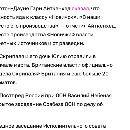
ортон-Дауне Гари Айткенхед
сказал
, что
ость яда к классу «Новичок». «В наши
сто его производства», — отметил Айткенхед.
есте производства «Новичка» власти
ретных источников и от разведки.
Скрипаля и его дочь Юлию отравили в
ачале марта. Британские власти официально
«дела Скрипаля» Британия и еще больше 20
матов.
 Постпред России при ООН Василий Небензя
рытое заседание Совбеза ООН по делу об
редное заседание Исполнительного совета