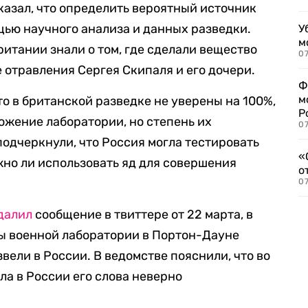
казал, что определить вероятный источник
щью научного анализа и данных разведки.
У
м
ритании знали о том, где сделали вещество
07
 отравления Сергея Скипаля и его дочери.
Ф
м
то в британской разведке не уверены на 100%,
Р
ожение лаборатории, но степень их
07
подчеркнули, что Россия могла тестировать
«
жно ли использовать яд для совершения
о
07
далил
сообщение в твиттере от 22 марта, в
ты военной лаборатории в Портон-Дауне
вели в России. В ведомстве пояснили, что во
ла в России его слова неверно