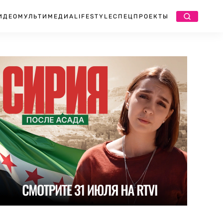
ИДЕО
МУЛЬТИМЕДИА
LIFESTYLE
СПЕЦПРОЕКТЫ